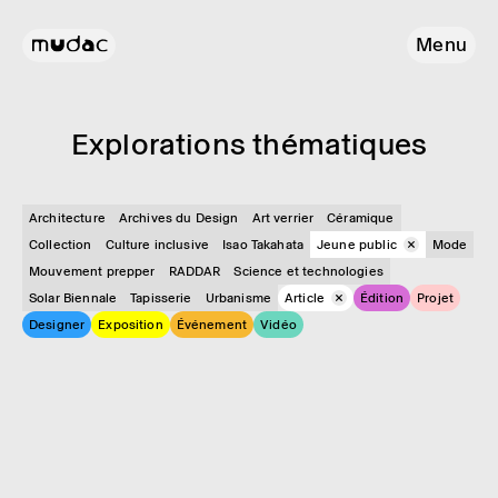
Menu
Explo­ra­tions théma­tiques
Architecture
Archives du Design
Art verrier
Céramique
Collection
Culture inclusive
Isao Takahata
Jeune public
Mode
Mouvement prepper
RADDAR
Science et technologies
Solar Biennale
Tapisserie
Urbanisme
Article
Édition
Projet
Designer
Exposition
Événement
Vidéo