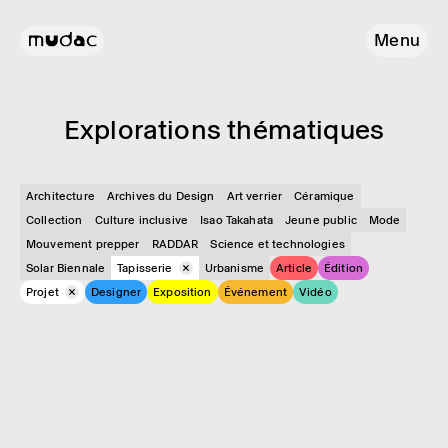
Menu
Explo­ra­tions théma­tiques
Architecture
Archives du Design
Art verrier
Céramique
Collection
Culture inclusive
Isao Takahata
Jeune public
Mode
Mouvement prepper
RADDAR
Science et technologies
Solar Biennale
Tapisserie
Urbanisme
Article
Édition
Projet
Designer
Exposition
Événement
Vidéo