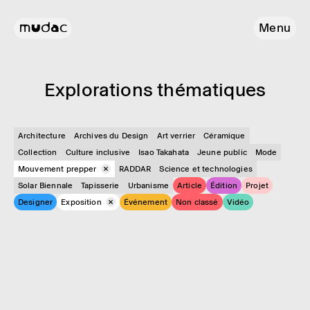
Menu
Explo­ra­tions théma­tiques
Architecture
Archives du Design
Art verrier
Céramique
Collection
Culture inclusive
Isao Takahata
Jeune public
Mode
Mouvement prepper
RADDAR
Science et technologies
Solar Biennale
Tapisserie
Urbanisme
Article
Édition
Projet
Designer
Exposition
Événement
Non classé
Vidéo