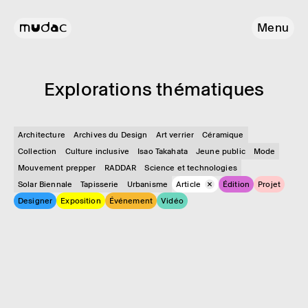
Menu
Explo­ra­tions théma­tiques
Architecture
Archives du Design
Art verrier
Céramique
Collection
Culture inclusive
Isao Takahata
Jeune public
Mode
Mouvement prepper
RADDAR
Science et technologies
Solar Biennale
Tapisserie
Urbanisme
Article
Édition
Projet
Designer
Exposition
Événement
Vidéo