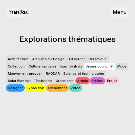
Menu
Explo­ra­tions théma­tiques
Architecture
Archives du Design
Art verrier
Céramique
Collection
Culture inclusive
Isao Takahata
Jeune public
Mode
Mouvement prepper
RADDAR
Science et technologies
Solar Biennale
Tapisserie
Urbanisme
Article
Édition
Projet
Designer
Exposition
Événement
Vidéo