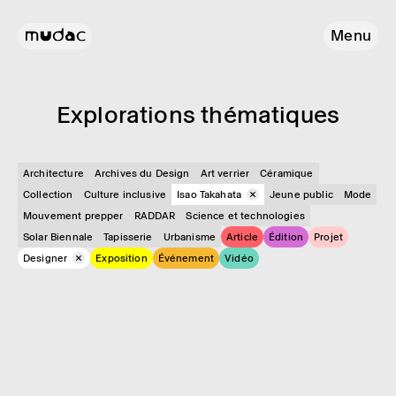
Menu
Explo­ra­tions théma­tiques
Architecture
Archives du Design
Art verrier
Céramique
Collection
Culture inclusive
Isao Takahata
Jeune public
Mode
Mouvement prepper
RADDAR
Science et technologies
Solar Biennale
Tapisserie
Urbanisme
Article
Édition
Projet
Designer
Exposition
Événement
Vidéo