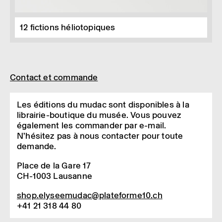
12 fictions héliotopiques
Contact et commande
Les éditions du mudac sont dispo­nibles à la
librai­rie-boutique du musée. Vous pouvez
égale­ment les comman­der par e-mail.
N’hé­si­tez pas à nous contac­ter pour toute
demande.
Place de la Gare 17
CH-1003 Lausanne
shop.elysee­mu­dac@­pla­te­for­me10.ch
+41 21 318 44 80