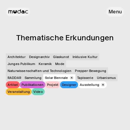
Menu
Thema­ti­sche Erkun­dun­gen
Architektur
Designarchiv
Glas­kunst
Inklusive Kultur
Junges Publikum
Keramik
Mode
Naturwissenschaften und Technologien
Prepper-Bewegung
RADDAR
Sammlung
Solar Biennale
Tapisserie
Urbanismus
Artikel
Publikationen
Projekt
Designer
Ausstellung
Veranstaltung
Video