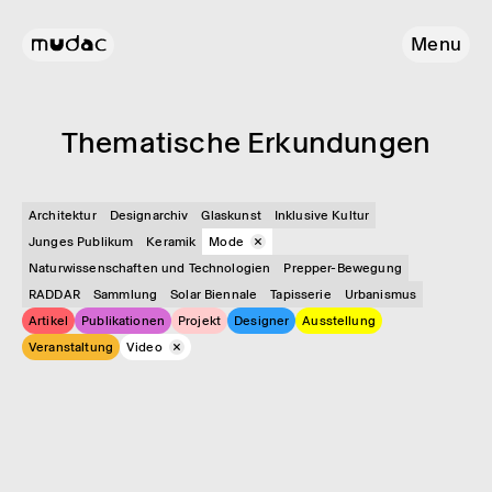
Menu
Thema­ti­sche Erkun­dun­gen
Architektur
Designarchiv
Glas­kunst
Inklusive Kultur
Junges Publikum
Keramik
Mode
Naturwissenschaften und Technologien
Prepper-Bewegung
RADDAR
Sammlung
Solar Biennale
Tapisserie
Urbanismus
Artikel
Publikationen
Projekt
Designer
Ausstellung
Veranstaltung
Video