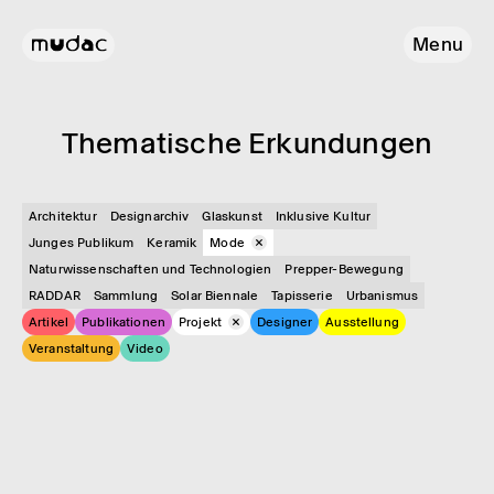
Menu
Thema­ti­sche Erkun­dun­gen
Architektur
Designarchiv
Glas­kunst
Inklusive Kultur
Junges Publikum
Keramik
Mode
Naturwissenschaften und Technologien
Prepper-Bewegung
RADDAR
Sammlung
Solar Biennale
Tapisserie
Urbanismus
Artikel
Publikationen
Projekt
Designer
Ausstellung
Veranstaltung
Video