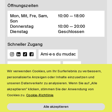
Öffnungszeiten
Mon, Mit, Fre, Sam,
10:00 — 18:00
Son
Donnerstag
10:00 — 20:00
Dienstag
Geschlossen
Schneller Zugang
Ami·e·s du mudac
Buchhandlung und Shop
Presse
Wir verwenden Cookies, um Ihr Surferlebnis zu verbessern,
Newsletter
personalisierte Anzeigen oder Inhalte einzusetzen und
unseren Datenverkehr zu analysieren. Wenn Sie auf „Alle
akzeptieren" klicken, stimmen Sie der Anwendung von
Cookies zu.
Cookie-Richtlinie
Alle akzeptieren
Impressum
Politique de confidentialité
© 2026 mudac