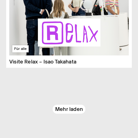
Für alle
Visite Relax – Isao Takahata
Mehr laden