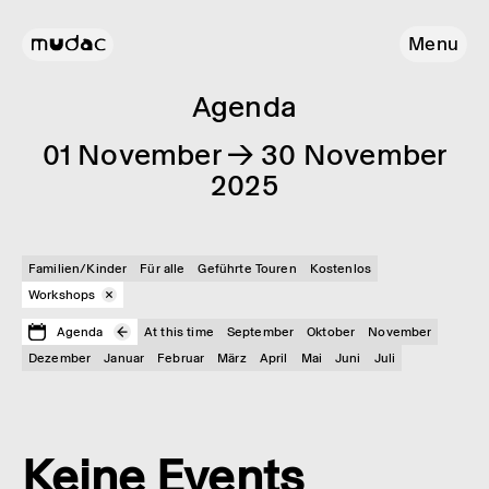
Menu
Agenda
01 November → 30 November
2025
Familien/Kinder
Für alle
Geführte Touren
Kostenlos
Workshops
Agenda
At this time
September
Oktober
November
Dezember
Januar
Februar
März
April
Mai
Juni
Juli
Keine Events