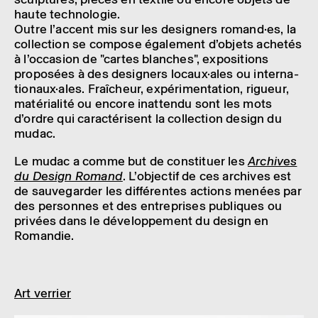
haute tech­no­lo­gie.
Outre l’ac­cent mis sur les desi­gners romand·es, la
collec­tion se compose égale­ment d’objets ache­tés
à l’oc­ca­sion de "cartes blanches", expo­si­tions
propo­sées à des desi­gners locaux·ales ou inter­na­
tio­naux·ales. Fraî­cheur, expé­ri­men­ta­tion, rigueur,
maté­ria­lité ou encore inat­tendu sont les mots
d’ordre qui carac­té­risent la collec­tion design du
mudac.
Le mudac a comme but de consti­tuer les
Archives
du Design Romand
. L’objec­tif de ces archives est
de sauve­gar­der les diffé­rentes actions menées par
des personnes et des entre­prises publiques ou
privées dans le déve­lop­pe­ment du design en
Roman­die.
Art verrier