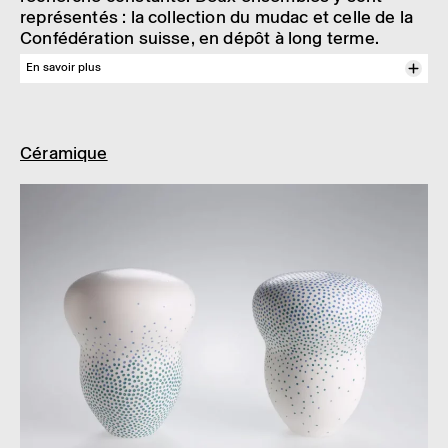
repré­sen­tés : la collec­tion du mudac et celle de la
Confé­dé­ra­tion suisse, en dépôt à long terme.
En savoir plus
Ce sont plus de 350 œuvres datant de 1962 à aujour­d’hui, mini­ma­listes
ou expres­sives, pièces de série ou uniques, de jeunes auteur·­trice ·s
ou de créa­teur·­trice ·s confir­mé·e ·s. Elles témoignent de la place de la
Suisse dans ce mouve­ment. La qualité de ces collec­tions est recon­nue
Céra­mique
à un niveau inter­na­tio­nal, entre l’Eu­rope et l’Asie.
Publi­ca­tion :
Bijoux en Jeu
, Carole Guinard, Biblio­thèque des Arts, 2014.