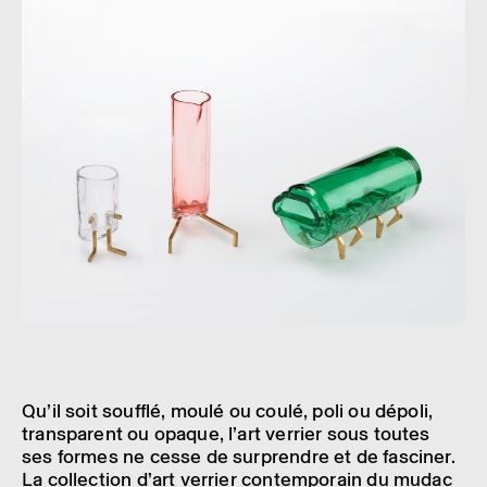
Qu’il soit souf­flé, moulé ou coulé, poli ou dépoli,
trans­pa­rent ou opaque, l’art verrier sous toutes
ses formes ne cesse de surprendre et de fasci­ner.
La collec­tion d’art verrier contem­po­rain du mudac