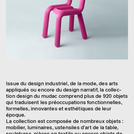
Issue du design indus­triel, de la mode, des arts
appliqués ou encore du design narra­tif, la collec­
tion design du mudac comprend plus de 920 objets
qui traduisent les préoc­cu­pa­tions fonc­tion­nelles,
formelles, inno­vantes et esthé­tiques de leur
époque.
La collec­tion est compo­sée de nombreux objets :
mobi­lier, lumi­naires, usten­siles d’art de la table,
sculp­tures, pièces en textile ou encore objets de