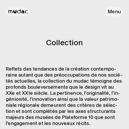
Menu
Collec­tion
Reflets des tendances de la créa­tion contem­po­
raine autant que des préoc­cu­pa­tions de nos socié­
tés actuelles, la collec­tion du mudac témoigne des
profonds boule­ver­se­ments que le design vit au
XXe et XXIe siècle. La perti­nence, l’ori­gi­na­lité, l’in­
gé­nio­sité, l’in­no­va­tion ainsi que la valeur patri­mo­
niale régio­nale demeurent des critères de sélec­
tion et sont complé­tés par les axes struc­tu­rants
majeurs des musées de Plate­forme 10 que sont
l’en­ga­ge­ment et les nouveaux récits.