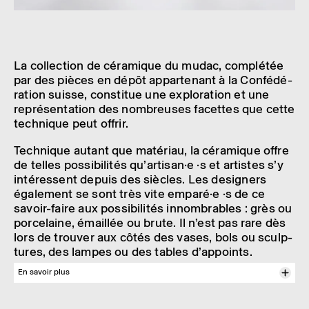
La collec­tion de céra­mique du mudac, complé­tée
par des pièces en dépôt appar­te­nant à la Confé­dé­
ra­tion suisse, consti­tue une explo­ra­tion et une
repré­sen­ta­tion des nombreuses facettes que cette
tech­nique peut offrir.
Tech­nique autant que maté­riau, la céra­mique offre
de telles possi­bi­li­tés qu’ar­ti­san·e ·s et artistes s’y
inté­ressent depuis des siècles. Les desi­gners
égale­ment se sont très vite empa­ré·e ·s de ce
savoir-faire aux possi­bi­li­tés innom­brables : grès ou
porce­laine, émaillée ou brute. Il n’est pas rare dès
lors de trou­ver aux côtés des vases, bols ou sculp­
tures, des lampes ou des tables d’ap­points.
En savoir plus
Cette rela­tion entre céra­mique et design, si elle est impor­tante, n’est
pas l’unique rencontre possible. On trouve ainsi de plus en plus d’ar­