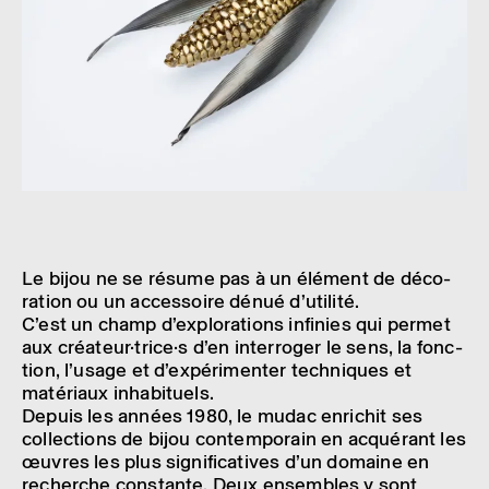
Expres­sions en verre II : 140 sculp­tures d’ar­tistes euro­péens, améri­
cains, cana­diens, japo­nais, austra­liens
[Acqui­si­tions 1987–1989], Collec­
tion du Musée des arts déco­ra­tifs de la Ville de Lausanne, Ateliers du
Nord, 1989.
Expres­sions en verre III : Sculp­tures d’ar­tistes euro­péens, améri­cains,
cana­diens, austra­liens
[Acqui­si­tions 1989–2000], Collec­tion du Musée
des arts déco­ra­tifs de la Ville de Lausanne, Ateliers du Nord, 2000.
L’art du verre contem­po­rain
, collec­tion du mudac, La Biblio­thèque des
Arts, Lausanne, 2006.
Le verre vivant
, collec­tion du mudac, La Biblio­thèque des Arts,
Lausanne, 2013.
Le bijou ne se résume pas à un élément de déco­
ra­tion ou un acces­soire dénué d’uti­lité.
C’est un champ d’ex­plo­ra­tions infi­nies qui permet
aux créa­teur·­tri­ce·s d’en inter­ro­ger le sens, la fonc­
tion, l’usage et d’ex­pé­ri­men­ter tech­niques et
maté­riaux inha­bi­tuels.
Depuis les années 1980, le mudac enri­chit ses
collec­tions de bijou contem­po­rain en acqué­rant les
œuvres les plus signi­fi­ca­tives d’un domaine en
recherche constante. Deux ensembles y sont