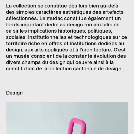
La collec­tion se consti­tue dès lors bien au-delà
des simples carac­tères esthé­tiques des arte­facts
sélec­tion­nés. Le mudac consti­tue égale­ment un
fonds impor­tant dédié au design romand afin de
saisir les impli­ca­tions histo­riques, poli­tiques,
sociales, insti­tu­tion­nelles et tech­no­lo­giques sur ce
terri­toire riche en offres et insti­tu­tions dédiées au
design, aux arts appliqués et à l’ar­chi­tec­ture. C’est
un musée conscient de la constante évolu­tion des
divers champs du design qui oeuvre ainsi à la
consti­tu­tion de la collec­tion canto­nale de design.
Design